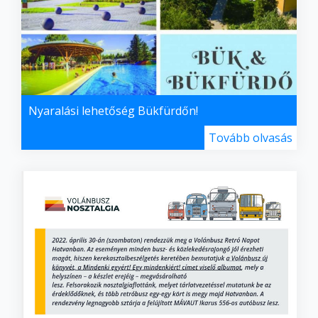
Nyaralási lehetőség Bükfürdőn!
Tovább olvasás